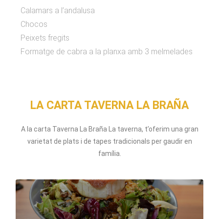
Calamars a l’andalusa
Chocos
Peixets fregits
Formatge de cabra a la planxa amb 3 melmelades
LA CARTA TAVERNA LA BRAÑA
A la carta Taverna La Braña La taverna, t’oferim una gran
varietat de plats i de tapes tradicionals per gaudir en
família.