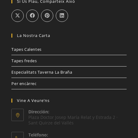
Si Us Plau, Comparteix Això
La Nostra Carta
Tapes Calentes
Tapes fredes
Especialitats Taverna La Braña
Per encàrrec
Vine A Veure’ns
Dirección:
Plaza Doctor Josep María Relat y Estrada 2 ·
Sant Quirze del Vallés
Teléfono: